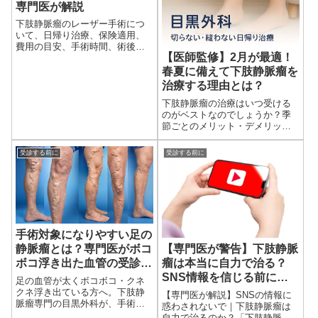
専門医が解説
下肢静脈瘤のレーザー手術につ
いて、日帰り治療、保険適用、
費用の目安、手術時間、術後の
【医師監修】2月が最適！
生活、弾性ストッキング、手術
適応を専門医が解説します。足
春夏に備えて下肢静脈瘤を
の血管がボコボコ浮き出ている
治療する理由とは？
方、皮膚の黒ずみ・湿疹がある
下肢静脈瘤の治療はいつ受ける
方はご相談ください。
のがベストなのでしょうか？季
節ごとのメリット・デメリット
や、術後の過ごしやすさ、通院
のしやすさなどを踏まえて、治
受診する前に
受診する前に
療に最適な時期を医師の視点で
わかりやすく解説します。
手術対象になりやすい足の
静脈瘤とは？専門医がボコ
【専門医が警告】下肢静脈
ボコ浮き出た血管の受診目
瘤は本当に自力で治る？
安を解説
SNS情報を信じる前に知
足の血管が太くボコボコ・クネ
るべき真実
クネ浮き出ている方へ。下肢静
【専門医が解説】SNSの情報に
脈瘤専門の目黒外科が、手術対
惑わされないで｜下肢静脈瘤は
象になりやすい見た目、蜘蛛の
自力で治るのか？「下肢静脈瘤