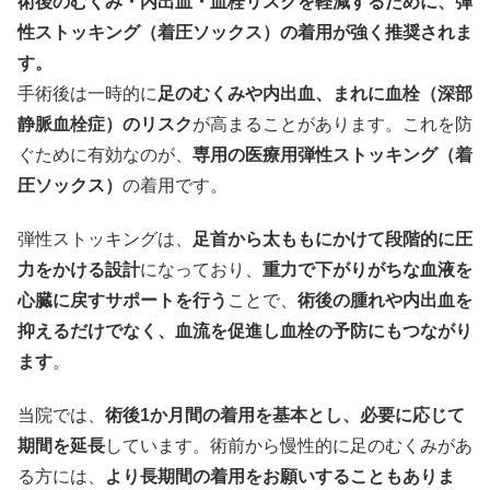
術後のむくみ・内出血・血栓リスクを軽減するために、弾
性ストッキング（着圧ソックス）の着用が強く推奨されま
す。
手術後は一時的に
足のむくみや内出血、まれに血栓（深部
静脈血栓症）のリスク
が高まることがあります。これを防
ぐために有効なのが、
専用の医療用弾性ストッキング（着
圧ソックス）
の着用です。
弾性ストッキングは、
足首から太ももにかけて段階的に圧
力をかける設計
になっており、
重力で下がりがちな血液を
心臓に戻すサポートを行う
ことで、
術後の腫れや内出血を
抑えるだけでなく、血流を促進し血栓の予防にもつながり
ます
。
当院では、
術後1か月間の着用を基本とし、必要に応じて
期間を延長
しています。術前から慢性的に足のむくみがあ
る方には、
より長期間の着用をお願いすることもありま