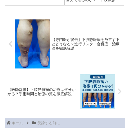
巣状静脈瘤との違い、超音波検
を自分で治す方法」や「静脈瘤
査の重要性を医師の視点で解説
を消す方法」といったタイトル
します。
のYouTube動画を見かけたこと
はありませんか？結論から...
【専門医が警告】下肢静脈瘤を放置する
とどうなる？進行リスク・合併症・治療
法を徹底解説
【医師監修】下肢静脈瘤の治療は何分か
かる？手術時間と治療の質を徹底解説
ホーム
受診する前に