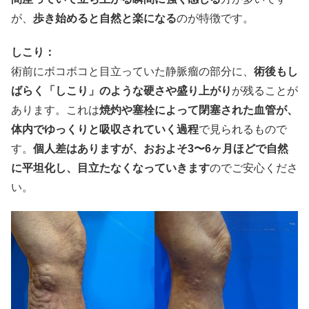
が、
歩き始めると自然と楽になる
のが特徴です。
しこり：
術前にボコボコと目立っていた静脈瘤の部分に、
術後もし
ばらく「しこり」のような硬さや盛り上がり
が残ることが
あります。これは
焼灼や塞栓によって閉塞された血管が、
体内でゆっくりと吸収されていく過程
で見られるもので
す。
個人差はありますが、おおよそ3〜6ヶ月ほどで自然
に平坦化し、目立たなくなっていきます
のでご安心くださ
い。