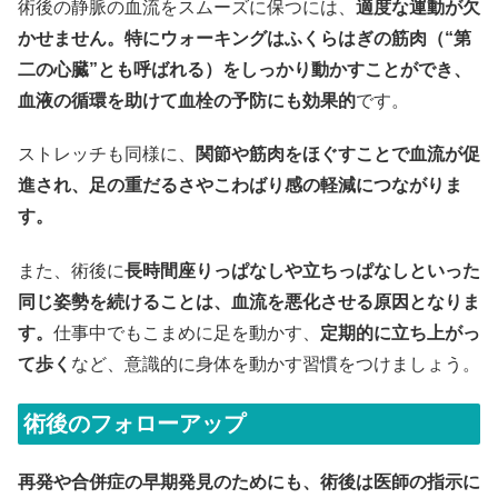
術後の静脈の血流をスムーズに保つには、
適度な運動が欠
かせません。特にウォーキングはふくらはぎの筋肉（“第
二の心臓”とも呼ばれる）をしっかり動かすことができ、
血液の循環を助けて血栓の予防にも効果的
です。
ストレッチも同様に、
関節や筋肉をほぐすことで血流が促
進され、足の重だるさやこわばり感の軽減につながりま
す。
また、術後に
長時間座りっぱなしや立ちっぱなしといった
同じ姿勢を続けることは、血流を悪化させる原因となりま
す。
仕事中でもこまめに足を動かす、
定期的に立ち上がっ
て歩く
など、意識的に身体を動かす習慣をつけましょう。
術後のフォローアップ
再発や合併症の早期発見のためにも、術後は医師の指示に