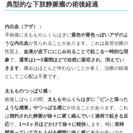
典型的な下肢静脈瘤の術後経過
内出血（アザ）：
手術後に太ももやふくらはぎに
紫色や黄色っぽいアザのよ
うな内出血
が見られることがあります。これは血管治療の
性質上、
血液が皮下ににじみ出ることで起こる一時的な現
象
で、
通常は1〜2週間ほどで自然に吸収され、消えてい
きます
。痛みはほとんど伴わないことが多く、治療の経過
としてご心配は不要です。
太もものつっぱり感：
術後しばらくの間、
太ももやふくらはぎに「ピンと張った
ような感覚」やつっぱる感じ
が出ることがあります。これ
は
焼灼された静脈が徐々に硬く縮んでいく過程で起きる反
応
で、
1〜2ヶ月ほどかけて徐々に軽快
します。特に
長時
間座っていて立ち上がる瞬間に強く感じる
方が多いです