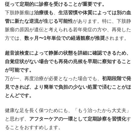
従って定期的に診察を受けることが重要です。
下肢静脈瘤は
治療後も
、
生活習慣や体質によっては別の血
管に新たな逆流が生じる可能性
があります。特に、下肢静
脈瘤の原因が遺伝と考えられる若年発症の方や、再発した
方では、
数ヶ月〜1年単位での経過観察が推奨
されます。
超音波検査によって静脈の状態を詳細に確認できるため、
自覚症状がない場合でも再発の兆候を早期に察知すること
が可能です。
万が一、再度治療が必要となった場合でも、
初期段階で発
見できれば、より簡単で負担の少ない処置で済むことがほ
とんどです。
健康な足を長く保つためにも、「もう治ったから大丈夫」
と思わず、
アフターケアの一環として定期診察を習慣化
す
ることをおすすめします。