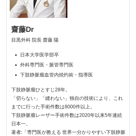
齋藤Dr
目黒外科 院長 齋藤 陽
日本大学医学部卒
外科専門医・脈管専門医
下肢静脈瘤血管内焼灼術・指導医
下肢静脈瘤ひとすじ28年。
「切らない」「縫わない」独自の技術により、これ
までに行った手術件数は8000件以上。
下肢静脈瘤レーザー手術件数は2020年以来5年連続
日本一。
著者:「専門医が教える 世界一分かりやすい下肢静脈