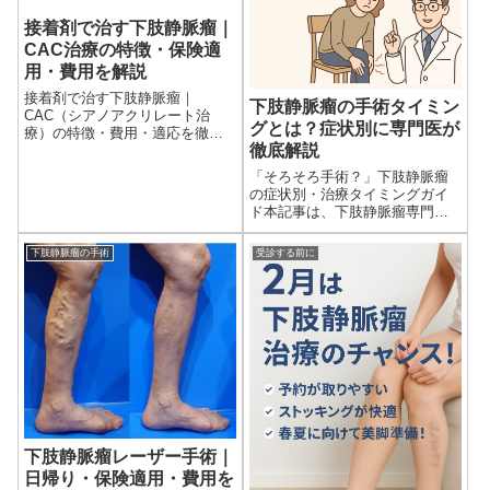
接着剤で治す下肢静脈瘤｜
CAC治療の特徴・保険適
用・費用を解説
接着剤で治す下肢静脈瘤｜
下肢静脈瘤の手術タイミン
CAC（シアノアクリレート治
グとは？症状別に専門医が
療）の特徴・費用・適応を徹底
徹底解説
解説下肢静脈瘤は、脚の見た目
の変化やだるさ・むくみ・こむ
「そろそろ手術？」下肢静脈瘤
ら返りなどの不快感を引き起こ
の症状別・治療タイミングガイ
す症状です。これまでの治療は
ド本記事は、下肢静脈瘤専門ク
レーザー...
リニック「目黒外科」院長の齋
藤陽 医師が監修しています。下
下肢静脈瘤の手術
受診する前に
肢静脈瘤を持つ患者さんの中に
は、手術を受けるべきタイミン
グ...
下肢静脈瘤レーザー手術｜
日帰り・保険適用・費用を