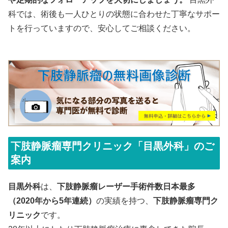
科では、術後も一人ひとりの状態に合わせた丁寧なサポー
トを行っていますので、安心してご相談ください。
下肢静脈瘤専門クリニック「目黒外科」のご
案内
目黒外科
は、
下肢静脈瘤レーザー手術件数日本最多
（2020年から5年連続）
の実績を持つ、
下肢静脈瘤専門ク
リニック
です。