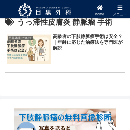
home
メニュー
うっ滞性皮膚炎 静脈瘤 手術
高齢者の下肢静脈瘤手術は安全？
目黒外科について
｜年齢に応じた治療法を専門医が
解説