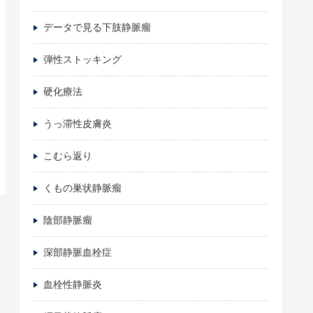
データで見る下肢静脈瘤
弾性ストッキング
硬化療法
うっ滞性皮膚炎
こむら返り
くもの巣状静脈瘤
陰部静脈瘤
深部静脈血栓症
血栓性静脈炎