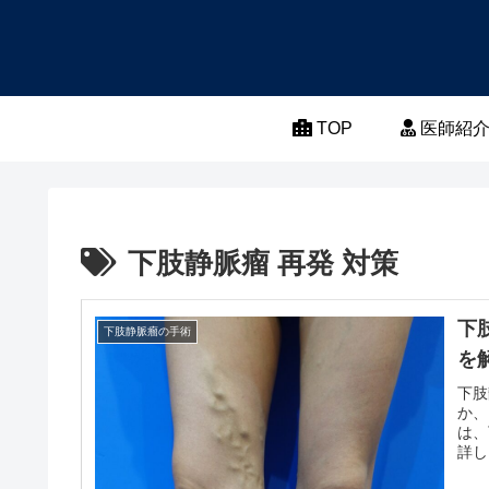
TOP
医師紹
下肢静脈瘤 再発 対策
下
下肢静脈瘤の手術
を
下肢
か、
は、
詳し