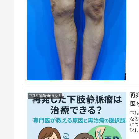
再
下肢静脈瘤の治療方法
因
下肢
なる
につ
説し