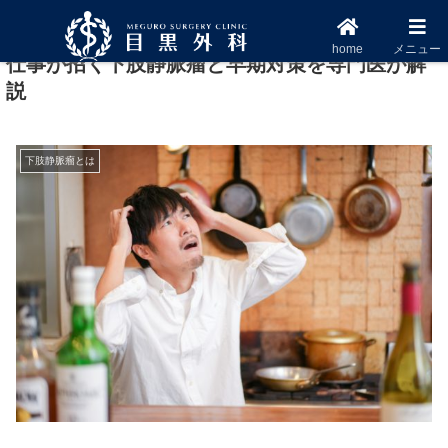
飲食業で足がだるい・むくむ方へ｜長時間立ち
home
メニュー
仕事が招く下肢静脈瘤と早期対策を専門医が解
説
下肢静脈瘤とは