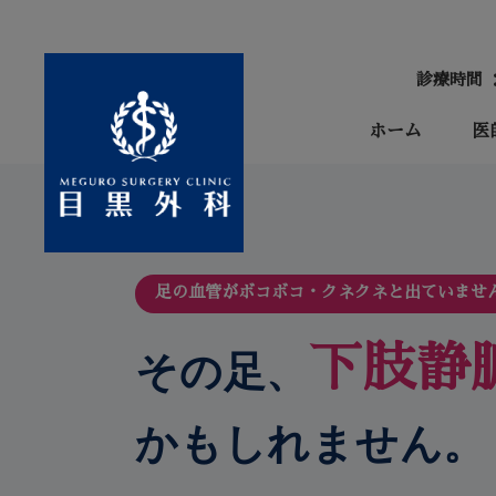
診療時間 
ホーム
医
足の血管がボコボコ・クネクネと出ていませ
下肢静
その足、
かもしれません。