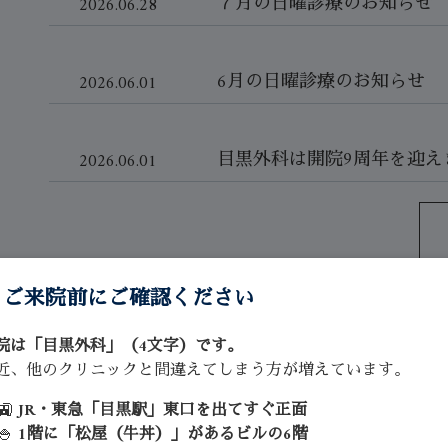
７月の日曜診療のお知らせ
2026.06.28
6月の日曜診療のお知らせ
2026.06.01
目黒外科は開院9周年を迎え
2026.06.01
️ ご来院前にご確認ください
院は「目黒外科」（4文字）です。
近、他のクリニックと間違えてしまう方が増えています。
🚉
JR・東急「目黒駅」東口を出てすぐ正面
🍚
1階に「松屋（牛丼）」があるビルの6階