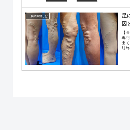
足
下肢静脈瘤とは
因
【医
専門
出て
肢静