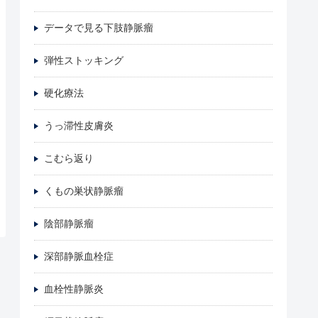
データで見る下肢静脈瘤
弾性ストッキング
硬化療法
うっ滞性皮膚炎
こむら返り
くもの巣状静脈瘤
陰部静脈瘤
深部静脈血栓症
血栓性静脈炎