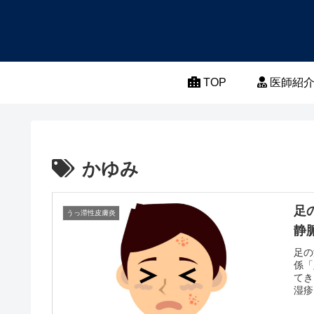
TOP
医師紹
かゆみ
足
うっ滞性皮膚炎
静
足の
係「
てき
湿疹