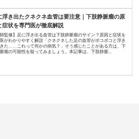
に浮き出たクネクネ血管は要注意｜下肢静脈瘤の原
と症状を専門医が徹底解説
師監修】足に浮き出る血管は下肢静脈瘤のサイン？原因と症状を
医がわかりやすく解説「クネクネした足の血管がボコボコと浮き
きた……これって何かの病気？」そう感じたことがある方は、下
脈瘤の可能性を疑ってみましょう。本記事は、下肢静脈...