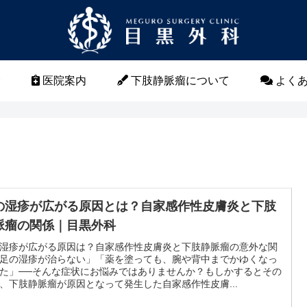
介
医院案内
下肢静脈瘤について
よくあ
の湿疹が広がる原因とは？自家感作性皮膚炎と下肢
脈瘤の関係｜目黒外科
湿疹が広がる原因は？自家感作性皮膚炎と下肢静脈瘤の意外な関
足の湿疹が治らない」「薬を塗っても、腕や背中までかゆくなっ
た」──そんな症状にお悩みではありませんか？もしかするとその
、下肢静脈瘤が原因となって発生した自家感作性皮膚...