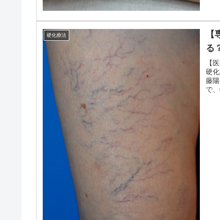
【
硬化療法
る
【医
硬化
藤陽
で、