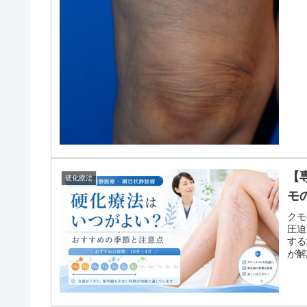
【
硬化療法
モ
クモ
圧迫
する
が解