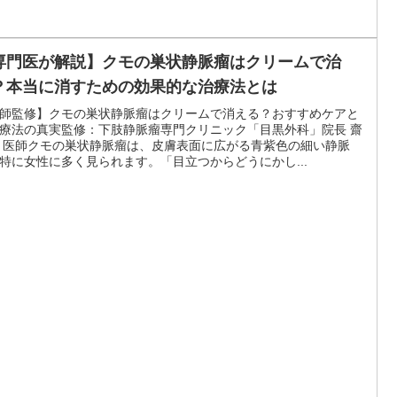
専門医が解説】クモの巣状静脈瘤はクリームで治
？本当に消すための効果的な治療法とは
師監修】クモの巣状静脈瘤はクリームで消える？おすすめケアと
療法の真実監修：下肢静脈瘤専門クリニック「目黒外科」院長 齋
 医師クモの巣状静脈瘤は、皮膚表面に広がる青紫色の細い静脈
特に女性に多く見られます。「目立つからどうにかし...