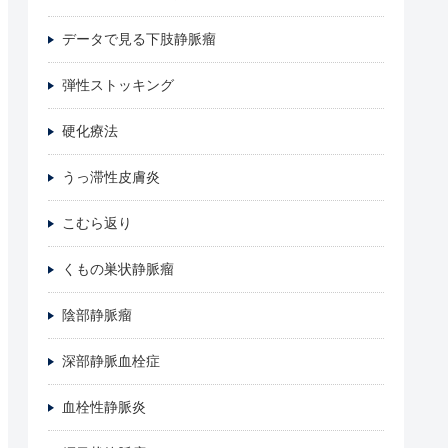
データで見る下肢静脈瘤
弾性ストッキング
硬化療法
うっ滞性皮膚炎
こむら返り
くもの巣状静脈瘤
陰部静脈瘤
深部静脈血栓症
血栓性静脈炎