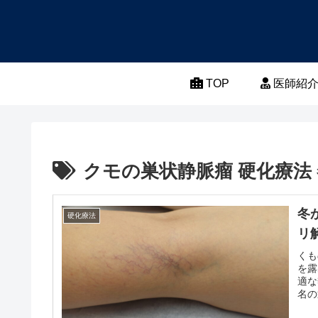
TOP
医師紹
クモの巣状静脈瘤 硬化療法
冬
硬化療法
リ
くも
を露
適な
名の