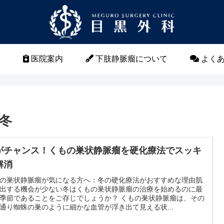
介
医院案内
下肢静脈瘤について
よくあ
 冬
がチャンス！くもの巣状静脈瘤を硬化療法でスッキ
解消
の巣状静脈瘤が気になる方へ：冬の硬化療法がおすすめな理由肌
出する機会が少ない冬はくもの巣状静脈瘤の治療を始めるのに最
季節であることをご存じでしょうか？ くもの巣状静脈瘤は、その
通り蜘蛛の巣のように細かな血管が浮き出て見える状...