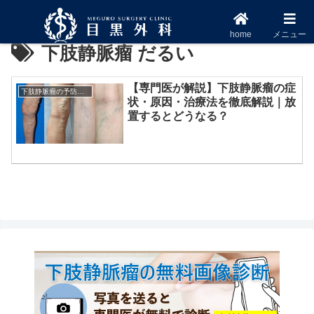
home
メニュー
下肢静脈瘤 だるい
【専門医が解説】下肢静脈瘤の症
下肢静脈瘤の予防方法
状・原因・治療法を徹底解説｜放
置するとどうなる？