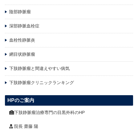
陰部静脈瘤
深部静脈血栓症
血栓性静脈炎
網目状静脈瘤
下肢静脈瘤と間違えやすい病気
下肢静脈瘤クリニックランキング
HPのご案内
下肢静脈瘤治療専門の目黒外科のHP
院長 齋藤 陽