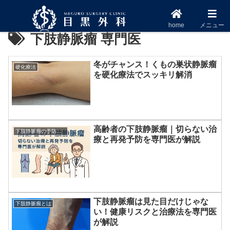
home
メニュー
下肢静脈瘤 専門医
冬がチャンス！くもの巣状静脈瘤
硬化療法
を硬化療法でスッキリ解消
高齢者の下肢静脈瘤｜切らない治
下肢静脈瘤の予防方法
療と再発予防を専門医が解説
下肢静脈瘤は見た目だけじゃな
下肢静脈瘤とは
い！健康リスクと治療法を専門医
が解説