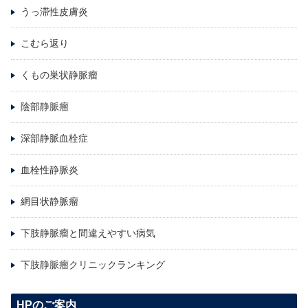
うっ滞性皮膚炎
こむら返り
くもの巣状静脈瘤
陰部静脈瘤
深部静脈血栓症
血栓性静脈炎
網目状静脈瘤
下肢静脈瘤と間違えやすい病気
下肢静脈瘤クリニックランキング
HPのご案内