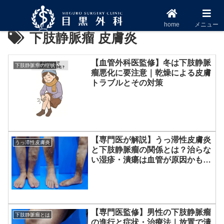
home
メニュー
下肢静脈瘤 皮膚炎
【血管外科医監修】冬は下肢静脈
下肢静脈瘤の症状
瘤悪化に要注意｜乾燥による皮膚
トラブルとその対策
【専門医が解説】うっ滞性皮膚炎
うっ滞性皮膚炎
と下肢静脈瘤の関係とは？治らな
い湿疹・潰瘍は血管が原因かも｜
目黒外科
【専門医監修】男性の下肢静脈瘤
下肢静脈瘤とは
の進行と症状・治療法｜放置で潰