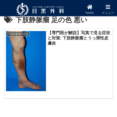
home
メニュー
下肢静脈瘤 足の色 悪い
【専門医が解説】写真で見る症状
下肢静脈瘤の症状
と対策: 下肢静脈瘤とうっ滞性皮
膚炎