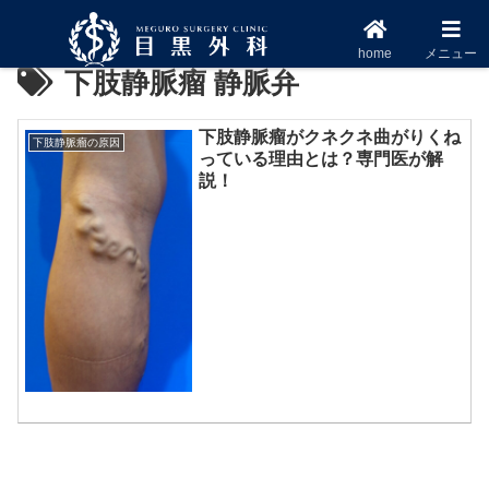
home
メニュー
下肢静脈瘤 静脈弁
下肢静脈瘤がクネクネ曲がりくね
下肢静脈瘤の原因
っている理由とは？専門医が解
説！