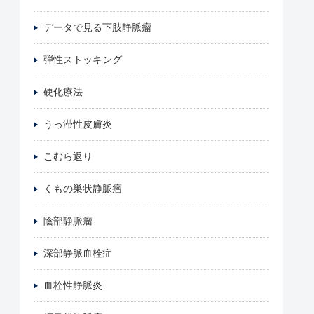
データで見る下肢静脈瘤
弾性ストッキング
硬化療法
うっ滞性皮膚炎
こむら返り
くもの巣状静脈瘤
陰部静脈瘤
深部静脈血栓症
血栓性静脈炎