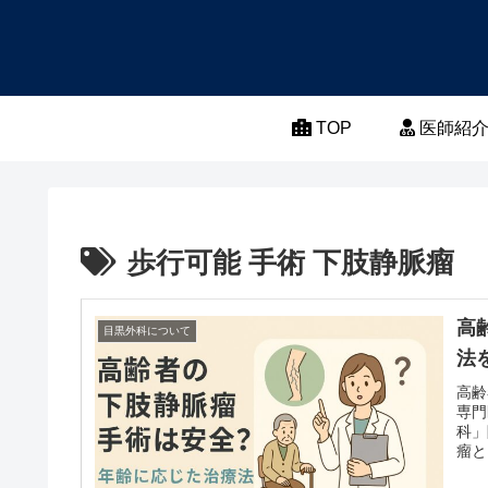
TOP
医師紹
歩行可能 手術 下肢静脈瘤
高
目黒外科について
法
高齢
専門
科」
瘤と