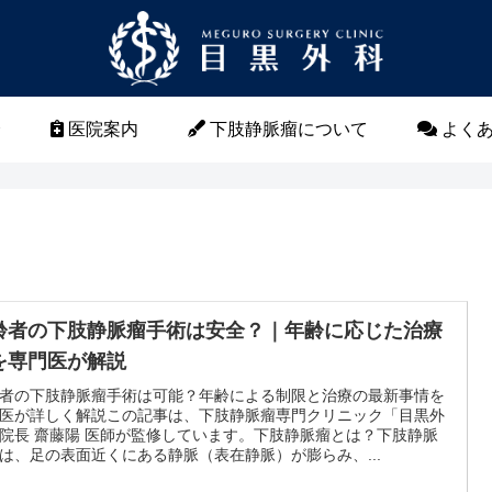
介
医院案内
下肢静脈瘤について
よくあ
齢者の下肢静脈瘤手術は安全？｜年齢に応じた治療
を専門医が解説
者の下肢静脈瘤手術は可能？年齢による制限と治療の最新事情を
医が詳しく解説この記事は、下肢静脈瘤専門クリニック「目黒外
院長 齋藤陽 医師が監修しています。下肢静脈瘤とは？下肢静脈
は、足の表面近くにある静脈（表在静脈）が膨らみ、...