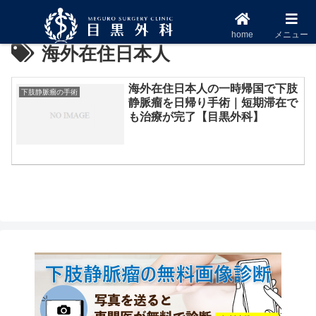
home
メニュー
海外在住日本人
海外在住日本人の一時帰国で下肢
下肢静脈瘤の手術
静脈瘤を日帰り手術｜短期滞在で
も治療が完了【目黒外科】