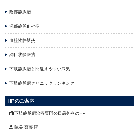
陰部静脈瘤
深部静脈血栓症
血栓性静脈炎
網目状静脈瘤
下肢静脈瘤と間違えやすい病気
下肢静脈瘤クリニックランキング
HPのご案内
下肢静脈瘤治療専門の目黒外科のHP
院長 齋藤 陽