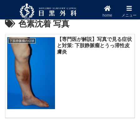
home
メニュー
色素沈着 写真
【専門医が解説】写真で見る症状
下肢静脈瘤の症状
と対策: 下肢静脈瘤とうっ滞性皮
膚炎