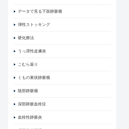
データで見る下肢静脈瘤
弾性ストッキング
硬化療法
うっ滞性皮膚炎
こむら返り
くもの巣状静脈瘤
陰部静脈瘤
深部静脈血栓症
血栓性静脈炎