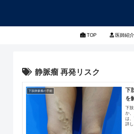
TOP
医師紹
静脈瘤 再発リスク
下
下肢静脈瘤の手術
を
下肢
か、
は、
詳し