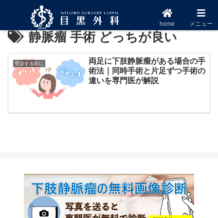
home
メニュー
静脈瘤 手術 どっちが良い
両足に下肢静脈瘤がある場合の手
受診する前に
術法｜同時手術と片足ずつ手術の
違いを専門医が解説