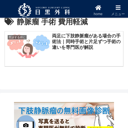
home
メニュー
静脈瘤 手術 費用軽減
両足に下肢静脈瘤がある場合の手
受診する前に
術法｜同時手術と片足ずつ手術の
違いを専門医が解説