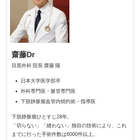
齋藤Dr
目黒外科 院長 齋藤 陽
日本大学医学部卒
外科専門医・脈管専門医
下肢静脈瘤血管内焼灼術・指導医
下肢静脈瘤ひとすじ28年。
「切らない」「縫わない」独自の技術により、これ
までに行った手術件数は8000件以上。