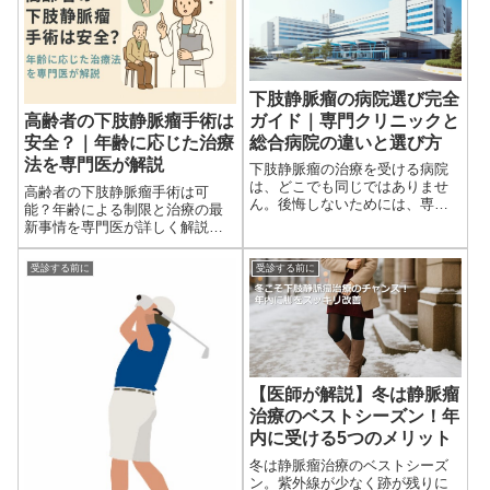
下肢静脈瘤の病院選び完全
ガイド｜専門クリニックと
高齢者の下肢静脈瘤手術は
総合病院の違いと選び方
安全？｜年齢に応じた治療
法を専門医が解説
下肢静脈瘤の治療を受ける病院
は、どこでも同じではありませ
高齢者の下肢静脈瘤手術は可
ん。後悔しないためには、専門
能？年齢による制限と治療の最
性・実績・説明力などのポイン
新事情を専門医が詳しく解説こ
トを重視することが大切です。
の記事は、下肢静脈瘤専門クリ
本記事では、信頼できる医療機
ニック「目黒外科」院長 齋藤陽
受診する前に
受診する前に
関を選ぶための判断基準を下肢
医師が監修しています。下肢静
静脈瘤専門医が詳しく解説しま
脈瘤とは？下肢静脈瘤とは、足
す。
の...
【医師が解説】冬は静脈瘤
治療のベストシーズン！年
内に受ける5つのメリット
冬は静脈瘤治療のベストシーズ
ン。紫外線が少なく跡が残りに