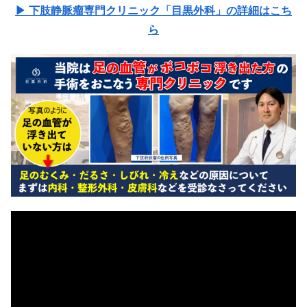
▶ 下肢静脈瘤専門クリニック「目黒外科」の詳細はこち
ら
動
画
プ
レ
ー