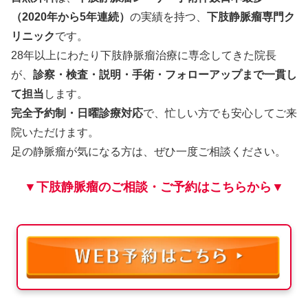
（2020年から5年連続）
の実績を持つ、
下肢静脈瘤専門ク
リニック
です。
28年以上にわたり下肢静脈瘤治療に専念してきた院長
が、
診察・検査・説明・手術・フォローアップまで一貫し
て担当
します。
完全予約制・日曜診療対応
で、忙しい方でも安心してご来
院いただけます。
足の静脈瘤が気になる方は、ぜひ一度ご相談ください。
▼下肢静脈瘤のご相談・ご予約はこちらから▼