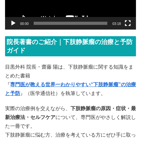
ヤ
ー
00:00
03:18
院長著書のご紹介｜下肢静脈瘤の治療と予防
ガイド
目黒外科 院長・齋藤 陽は、下肢静脈瘤に関する知識をま
とめた書籍
『
専門医が教える世界一わかりやすい“下肢静脈瘤”の治療
と予防
』（医学通信社）を執筆しています。
実際の治療例を交えながら、
下肢静脈瘤の原因・症状・最
新治療法・セルフケア
について、専門医がやさしく解説し
た一冊です。
下肢静脈瘤に悩む方、治療を考えている方にぜひ手に取っ