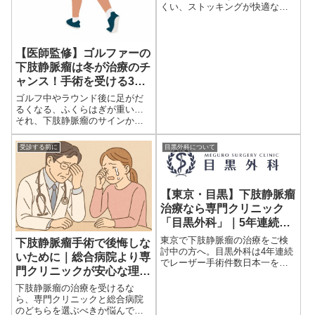
くい、ストッキングが快適な
ど、年内に治療するメリットを
医師が解説。
【医師監修】ゴルファーの
下肢静脈瘤は冬が治療のチ
ャンス！手術を受ける3つ
の理由
ゴルフ中やラウンド後に足がだ
るくなる、ふくらはぎが重い…
それ、下肢静脈瘤のサインかも
しれません。この記事では、ゴ
ルファーに多い静脈のトラブル
受診する前に
目黒外科について
と予防法、対策を専門医が詳し
く解説します。
【東京・目黒】下肢静脈瘤
治療なら専門クリニック
「目黒外科」｜5年連続日
本一の実績と最先端技術
東京で下肢静脈瘤の治療をご検
下肢静脈瘤手術で後悔しな
討中の方へ。目黒外科は4年連続
いために｜総合病院より専
でレーザー手術件数日本一を誇
門クリニックが安心な理由
る専門クリニックです。最先端
【目黒外科】
の治療と丁寧なカウンセリング
下肢静脈瘤の治療を受けるな
で安心の医療をご提供します。
ら、専門クリニックと総合病院
のどちらを選ぶべきか悩んでい