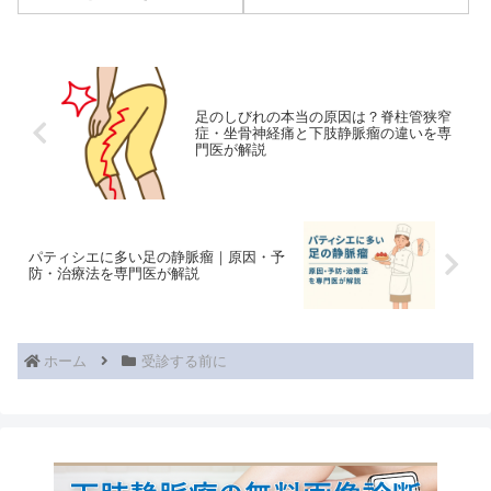
ませんか？本記事では、両者の
違いやメリット・デメリットを
医師の視点からわかりやすく解
説します。後悔しない医療機関
の選び方を知りたい方は必見で
す。
足のしびれの本当の原因は？脊柱管狭窄
症・坐骨神経痛と下肢静脈瘤の違いを専
門医が解説
パティシエに多い足の静脈瘤｜原因・予
防・治療法を専門医が解説
ホーム
受診する前に