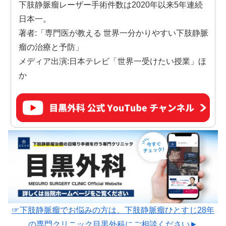
下肢静脈瘤レーザー手術件数は2020年以来5年連続
日本一。
著者:「専門医が教える 世界一分かりやすい下肢静脈
瘤の治療と予防」
メディア出演:日本テレビ「世界一受けたい授業」ほ
か
☞下肢静脈瘤でお悩みの方は、下肢静脈瘤ひとすじ28年
の専門クリニック目黒外科にご相談ください►