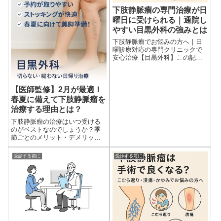
下肢静脈瘤の専門治療が日
曜日に受けられる｜通院し
やすい目黒外科の強みとは
下肢静脈瘤でお悩みの方へ｜日
曜診療対応の専門クリニックで
安心治療【目黒外科】この記事
は下肢静脈瘤専門クリニック
「目黒外科」院長 齋藤陽 医師が
監修しています。忙しくても安
心！日曜に通える下肢静脈瘤専
【医師監修】2月が最適！
門...
春夏に備えて下肢静脈瘤を
治療する理由とは？
下肢静脈瘤の治療はいつ受ける
のがベストなのでしょうか？季
節ごとのメリット・デメリット
や、術後の過ごしやすさ、通院
のしやすさなどを踏まえて、治
受診する前に
受診する前に
療に最適な時期を医師の視点で
わかりやすく解説します。