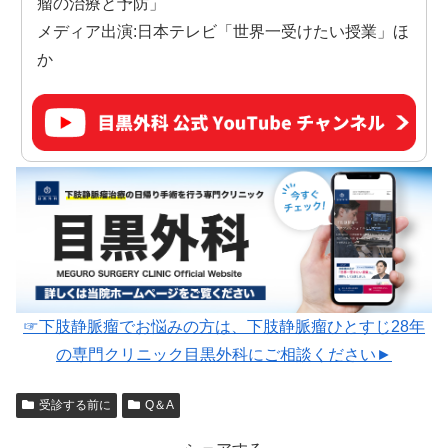
瘤の治療と予防」
メディア出演:日本テレビ「世界一受けたい授業」ほ
か
☞下肢静脈瘤でお悩みの方は、下肢静脈瘤ひとすじ28年
の専門クリニック目黒外科にご相談ください►
受診する前に
Q＆A