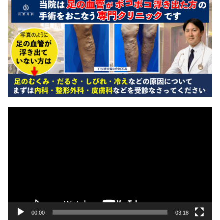
動
画
プ
レ
ー
ヤ
ー
00:00
03:18