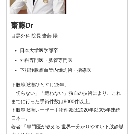
齋藤Dr
目黒外科 院長 齋藤 陽
日本大学医学部卒
外科専門医・脈管専門医
下肢静脈瘤血管内焼灼術・指導医
下肢静脈瘤ひとすじ28年。
「切らない」「縫わない」独自の技術により、これ
までに行った手術件数は8000件以上。
下肢静脈瘤レーザー手術件数は2020年以来5年連続
日本一。
著者:「専門医が教える 世界一分かりやすい下肢静脈