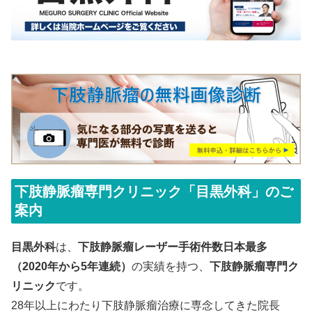
下肢静脈瘤専門クリニック「目黒外科」のご
案内
目黒外科
は、
下肢静脈瘤レーザー手術件数日本最多
（2020年から5年連続）
の実績を持つ、
下肢静脈瘤専門ク
リニック
です。
28年以上にわたり下肢静脈瘤治療に専念してきた院長