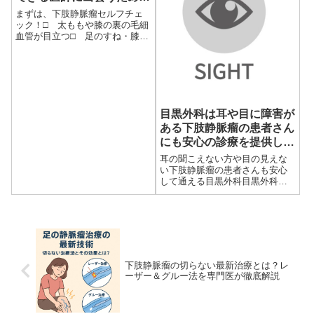
6つのポイント
まずは、下肢静脈瘤セルフチェ
ック！□ 太ももや膝の裏の毛細
血管が目立つ□ 足のすね・膝の
裏やふくらはぎの血管が浮き出
てきた□ 寝ていると足がつる
□ 足が重くてだるい□ ふくら
はぎから下がほてる□ 夕方...
目黒外科は耳や目に障害が
ある下肢静脈瘤の患者さん
にも安心の診療を提供しま
す
耳の聞こえない方や目の見えな
い下肢静脈瘤の患者さんも安心
して通える目黒外科目黒外科で
は、すべての患者さんが安心し
て診察を受けられるよう、さま
ざまなサポートを整えていま
す。耳の聞こえない方や目の見
えない...
下肢静脈瘤の切らない最新治療とは？レ
ーザー＆グルー法を専門医が徹底解説