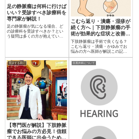
足の静脈瘤は何科に行けば
いい？受診すべき診療科を
専門家が解説！
こむら返り・潰瘍・湿疹が
足の静脈瘤が気になる場合、ど
続く方へ｜下肢静脈瘤の手
の診療科を受診すべきか？とい
術が効果的な症状と改善例
う疑問は多くの方が抱えていま
を専門医が解説
す。今回のブログでは、どのよ
下肢静脈瘤は手術で良くなる？
うな医療機関や診療科を受診す
こむら返り・潰瘍・かゆみでお
るのが適切かについて解説いた
悩みの方へ医師が解説この記事
します。足の静脈瘤とは？ま
は下肢静脈瘤専門クリニック
ず、足...
「目黒外科」院長 齋藤陽 医師が
受診する前に
目黒外科について
監修しています。手術を検討す
べき下肢静脈瘤の代表的な3症
状...
【専門医が解説】下肢静脈
瘤でお悩みの方必見！信頼
できる医師に出会うための