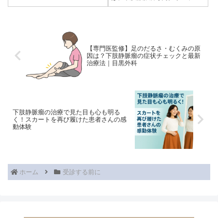
く質問される「下肢静脈瘤（か
「目黒外科」院長・齋藤陽 医師
しじ...
が監修しています。足のしびれ
を感じたとき、多くの人が「下
肢静脈瘤が原因では？」と考え
が...
【専門医監修】足のだるさ・むくみの原
因は？下肢静脈瘤の症状チェックと最新
治療法｜目黒外科
下肢静脈瘤の治療で見た目も心も明る
く！スカートを再び履けた患者さんの感
動体験
ホーム
受診する前に