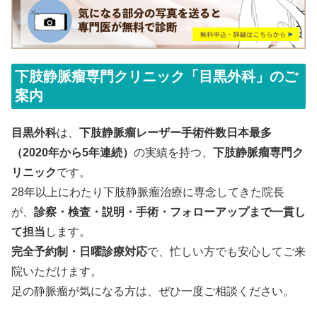
下肢静脈瘤専門クリニック「目黒外科」のご
案内
目黒外科
は、
下肢静脈瘤レーザー手術件数日本最多
（2020年から5年連続）
の実績を持つ、
下肢静脈瘤専門ク
リニック
です。
28年以上にわたり下肢静脈瘤治療に専念してきた院長
が、
診察・検査・説明・手術・フォローアップまで一貫し
て担当
します。
完全予約制・日曜診療対応
で、忙しい方でも安心してご来
院いただけます。
足の静脈瘤が気になる方は、ぜひ一度ご相談ください。