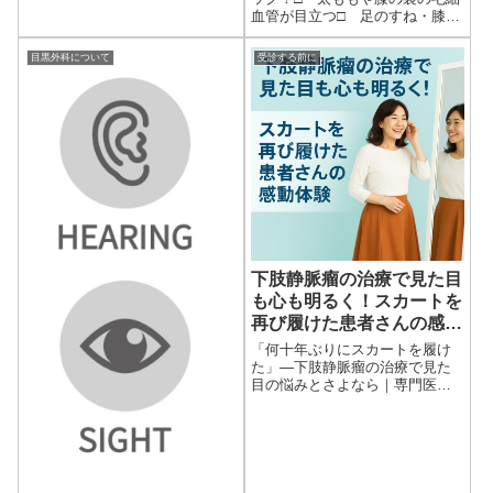
血管が目立つ□ 足のすね・膝の
監修しています。子育て中でも
裏やふくらはぎの血管が浮き出
安心して受診できる下肢静脈
てきた□ 寝ていると足がつる
瘤...
目黒外科について
受診する前に
□ 足が重くてだるい□ ふくら
はぎから下がほてる□ 夕方...
下肢静脈瘤の治療で見た目
も心も明るく！スカートを
再び履けた患者さんの感動
体験
「何十年ぶりにスカートを履け
た」―下肢静脈瘤の治療で見た
目の悩みとさよなら｜専門医に
よる症状と改善例この記事は下
肢静脈瘤専門クリニック「目黒
外科」院長・齋藤陽 医師が監修
しています。患者さんからのお
手...