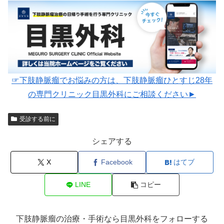
☞下肢静脈瘤でお悩みの方は、下肢静脈瘤ひとすじ28年
の専門クリニック目黒外科にご相談ください►
受診する前に
シェアする
X
Facebook
はてブ
LINE
コピー
下肢静脈瘤の治療・手術なら目黒外科をフォローする