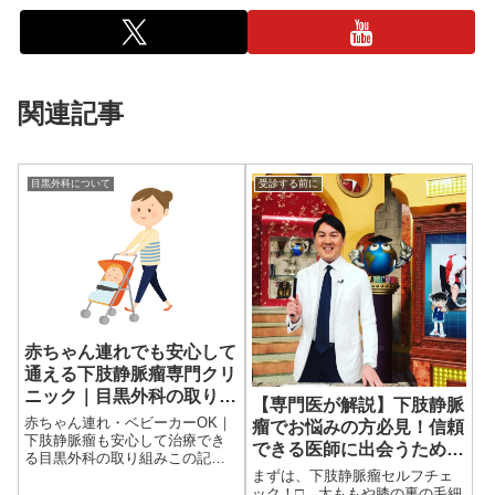
関連記事
目黒外科について
受診する前に
赤ちゃん連れでも安心して
通える下肢静脈瘤専門クリ
ニック｜目黒外科の取り組
【専門医が解説】下肢静脈
み
赤ちゃん連れ・ベビーカーOK｜
瘤でお悩みの方必見！信頼
下肢静脈瘤も安心して治療でき
できる医師に出会うための
る目黒外科の取り組みこの記事
6つのポイント
まずは、下肢静脈瘤セルフチェ
は下肢静脈瘤専門クリニック
ック！□ 太ももや膝の裏の毛細
「目黒外科」院長 齋藤陽 医師が