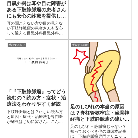
目黒外科は耳や目に障害が
ある下肢静脈瘤の患者さん
にも安心の診療を提供しま
す
耳の聞こえない方や目の見えな
い下肢静脈瘤の患者さんも安心
して通える目黒外科目黒外科で
は、すべての患者さんが安心し
て診察を受けられるよう、さま
受診する前に
受診する前に
ざまなサポートを整えていま
す。耳の聞こえない方や目の見
えない...
「『下肢静脈瘤』ってどう
読むの？読み方・症状・治
療法をわかりやすく解説」
足のしびれの本当の原因
下肢静脈瘤とは？正しい読み方
は？脊柱管狭窄症・坐骨神
と原因・症状・治療法を専門医
経痛と下肢静脈瘤の違いを
が解説はじめに皆さん、こんに
専門医が解説
ちは。下肢静脈瘤専門クリニッ
足のしびれ＝静脈瘤じゃない？
ク「目黒外科」院長の齋藤陽で
知っておくべき他の原因本記事
す。今回は、患者さんからもよ
は、下肢静脈瘤専門クリニック