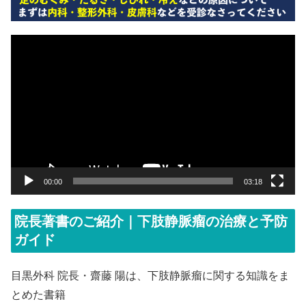
動
画
プ
レ
ー
ヤ
ー
00:00
03:18
院長著書のご紹介｜下肢静脈瘤の治療と予防
ガイド
目黒外科 院長・齋藤 陽は、下肢静脈瘤に関する知識をま
とめた書籍