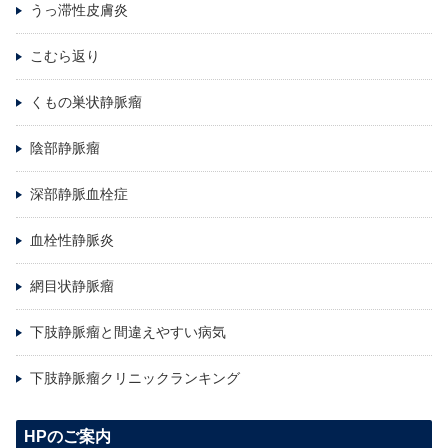
うっ滞性皮膚炎
こむら返り
くもの巣状静脈瘤
陰部静脈瘤
深部静脈血栓症
血栓性静脈炎
網目状静脈瘤
下肢静脈瘤と間違えやすい病気
下肢静脈瘤クリニックランキング
HPのご案内