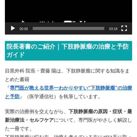
ー
ヤ
ー
00:00
03:18
院長著書のご紹介｜下肢静脈瘤の治療と予防
ガイド
目黒外科 院長・齋藤 陽は、下肢静脈瘤に関する知識をま
とめた書籍
『
専門医が教える世界一わかりやすい“下肢静脈瘤”の治療
と予防
』（医学通信社）を執筆しています。
実際の治療例を交えながら、
下肢静脈瘤の原因・症状・最
新治療法・セルフケア
について、専門医がやさしく解説し
た一冊です。