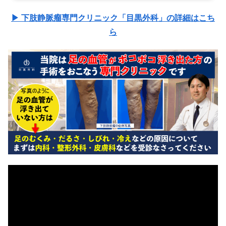
▶ 下肢静脈瘤専門クリニック「目黒外科」の詳細はこち
ら
動
画
プ
レ