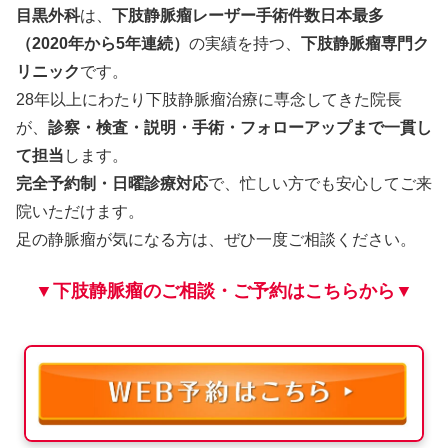
目黒外科
は、
下肢静脈瘤レーザー手術件数日本最多
（2020年から5年連続）
の実績を持つ、
下肢静脈瘤専門ク
リニック
です。
28年以上にわたり下肢静脈瘤治療に専念してきた院長
が、
診察・検査・説明・手術・フォローアップまで一貫し
て担当
します。
完全予約制・日曜診療対応
で、忙しい方でも安心してご来
院いただけます。
足の静脈瘤が気になる方は、ぜひ一度ご相談ください。
▼下肢静脈瘤のご相談・ご予約はこちらから▼