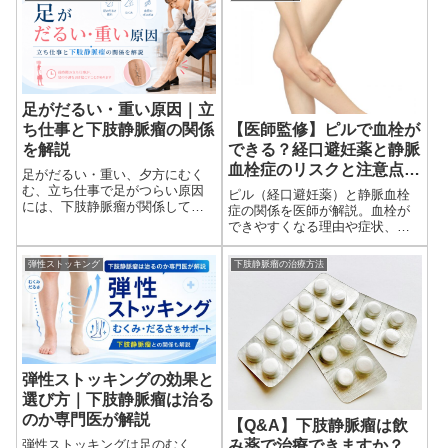
足がだるい・重い原因｜立
ち仕事と下肢静脈瘤の関係
【医師監修】ピルで血栓が
を解説
できる？経口避妊薬と静脈
血栓症のリスクと注意点を
足がだるい・重い、夕方にむく
解説
む、立ち仕事で足がつらい原因
ピル（経口避妊薬）と静脈血栓
には、下肢静脈瘤が関係してい
症の関係を医師が解説。血栓が
ることがあります。血管がボコ
できやすくなる理由や症状、特
ボコ浮き出ている方、黒ずみ・
に注意すべき時期、予防のポイ
湿疹がある方は専門医にご相談
ントを詳しく紹介します。服用
弾性ストッキング
下肢静脈瘤の治療方法
ください。
中の女性必見の内容です。
弾性ストッキングの効果と
選び方｜下肢静脈瘤は治る
のか専門医が解説
【Q&A】下肢静脈瘤は飲
弾性ストッキングは足のむく
み薬で治療できますか？