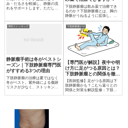
み・だるさを軽減し、静脈の流
下肢静脈瘤は飲み薬で治療でき
れをサポートします。ただし、
るのか？下肢静脈瘤とは、脚の
下肢静脈瘤そのものを治す治療
静脈がうねるように拡張し、皮
ではありません。医療用と市販
膚表面に浮き出た状態を指しま
品の違い、選び方、注意点を専
す。多くの方が美容的な悩みと
門医が解説します。
弾性ストッキング
下肢静脈瘤とは
して気にされることもあります
が、放置すると痛みやむくみ、
重だ...
静脈瘤手術は冬がベストシ
【専門医が解説】夜中や明
ーズン｜下肢静脈瘤専門医
け方に足がつる原因とは？
がすすめる3つの理由
下肢静脈瘤との関係を徹底
下肢静脈瘤の治療は夏ではなく
解説
【医師監修】足がつる原因は下
冬がベスト。紫外線による傷跡
肢静脈瘤かも？こむら返りとの
リスクが少なく、ストッキング
関係と対策を解説監修：下肢静
も快適、春夏に向け余裕を持っ
脈瘤専門クリニック 目黒外科 院
て治療できる理由を専門医が解
長 齋藤陽 医師突然ふくらはぎが
説します。
激しくつる、寝ている間に脚が
けいれんする…そんな「こ...