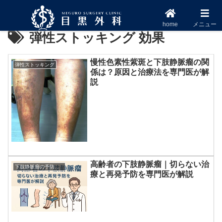
home
メニュー
弾性ストッキング 効果
慢性色素性紫斑と下肢静脈瘤の関
弾性ストッキング
係は？原因と治療法を専門医が解
説
高齢者の下肢静脈瘤｜切らない治
下肢静脈瘤の予防方法
療と再発予防を専門医が解説