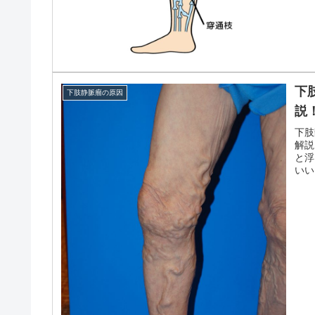
下
下肢静脈瘤の原因
説
下肢
解説
と浮
いい