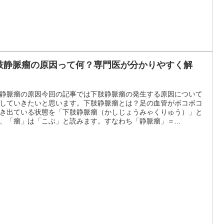
肢静脈瘤の原因って何？専門医が分かりやすく解
！
静脈瘤の原因今回の記事では下肢静脈瘤の発生する原因について
していきたいと思います。下肢静脈瘤とは？足の血管がボコボコ
き出ている状態を「下肢静脈瘤（かしじょうみゃくりゅう）」と
、「瘤」は「こぶ」と読みます。すなわち「静脈瘤」＝...