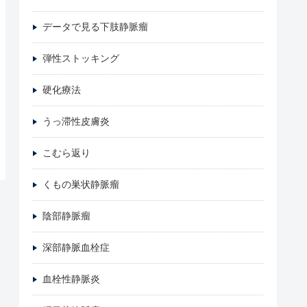
データで見る下肢静脈瘤
弾性ストッキング
硬化療法
うっ滞性皮膚炎
こむら返り
くもの巣状静脈瘤
陰部静脈瘤
深部静脈血栓症
血栓性静脈炎