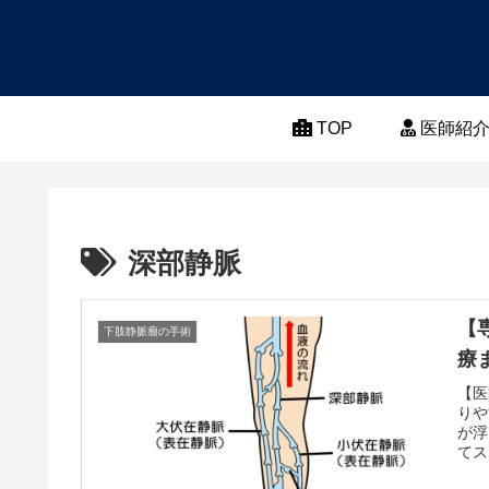
TOP
医師紹
深部静脈
【
下肢静脈瘤の手術
療
【医
りや
が浮
てス