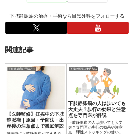
下肢静脈瘤の治療・手術なら目黒外科をフォローする
関連記事
下肢静脈瘤の予防方法
下肢静脈瘤の予防方法
下肢静脈瘤の人は歩いても
大丈夫？歩行の効果と注意
【医師監修】妊娠中の下肢
点を専門医が解説
静脈瘤｜原因・予防法・出
下肢静脈瘤の人は歩いても大丈
産後の注意点まで徹底解説
夫？専門医が歩行の効果や注意
点、弾性ストッキングの使い方
妊娠中に下肢静脈瘤ができる原