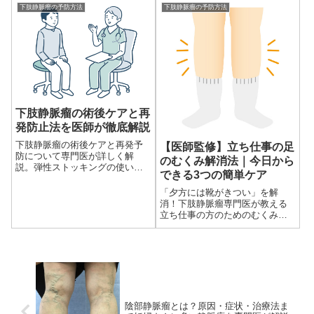
間1,000例以上の治療実績を持
下肢静脈瘤の予防方法
下肢静脈瘤の予防方法
つ、目黒外科院長・齋藤陽医師
（医療法人社団トリプルウィ
ン...
下肢静脈瘤の術後ケアと再
発防止法を医師が徹底解説
下肢静脈瘤の術後ケアと再発予
【医師監修】立ち仕事の足
防について専門医が詳しく解
のむくみ解消法｜今日から
説。弾性ストッキングの使い方
できる3つの簡単ケア
や日常生活での注意点、再診の
タイミングも紹介します。
「夕方には靴がきつい」を解
消！下肢静脈瘤専門医が教える
立ち仕事の方のためのむくみ対
策完全ガイド【立ち仕事で足の
むくみにお悩みの方へ】「毎日
長時間の立ち仕事で足がむくん
でつらい…」このようなお悩み
をお...
陰部静脈瘤とは？原因・症状・治療法ま