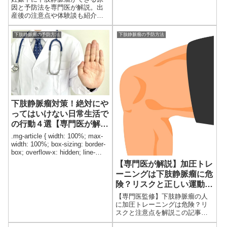
までわかりやすく解説します。
因と予防法を専門医が解説。出
運動を取り入れたい方は必見で
産後の注意点や体験談も紹介し
す。
ています。
下肢静脈瘤の予防方法
下肢静脈瘤の予防方法
下肢静脈瘤対策！絶対にや
ってはいけない日常生活で
の行動４選【専門医が解
説】
.mg-article { width: 100%; max-
width: 100%; box-sizing: border-
box; overflow-x: hidden; line-
height:...
【専門医が解説】加圧トレ
ーニングは下肢静脈瘤に危
険？リスクと正しい運動法
を紹介
【専門医監修】下肢静脈瘤の人
に加圧トレーニングは危険？リ
スクと注意点を解説この記事
は、下肢静脈瘤治療歴28年・年