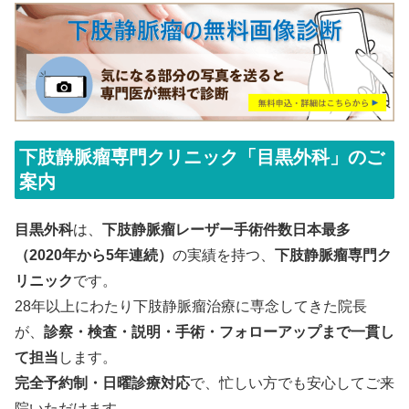
下肢静脈瘤専門クリニック「目黒外科」のご
案内
目黒外科
は、
下肢静脈瘤レーザー手術件数日本最多
（2020年から5年連続）
の実績を持つ、
下肢静脈瘤専門ク
リニック
です。
28年以上にわたり下肢静脈瘤治療に専念してきた院長
が、
診察・検査・説明・手術・フォローアップまで一貫し
て担当
します。
完全予約制・日曜診療対応
で、忙しい方でも安心してご来
院いただけます。