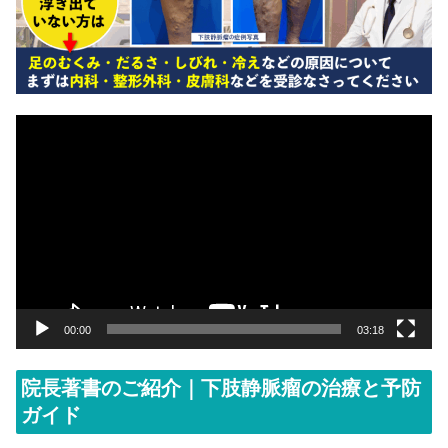
動
画
プ
レ
ー
ヤ
ー
00:00
03:18
院長著書のご紹介｜下肢静脈瘤の治療と予防
ガイド