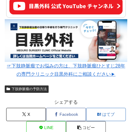
☞下肢静脈瘤でお悩みの方は、下肢静脈瘤ひとすじ28年
の専門クリニック目黒外科にご相談ください►
下肢静脈瘤の予防方法
シェアする
X
Facebook
はてブ
LINE
コピー