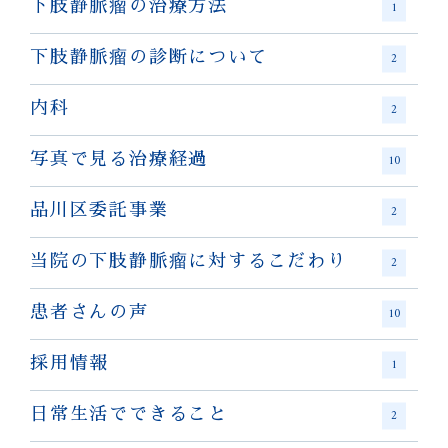
下肢静脈瘤の治療方法
1
下肢静脈瘤の診断について
2
内科
2
写真で見る治療経過
10
品川区委託事業
2
当院の下肢静脈瘤に対するこだわり
2
患者さんの声
10
採用情報
1
日常生活でできること
2