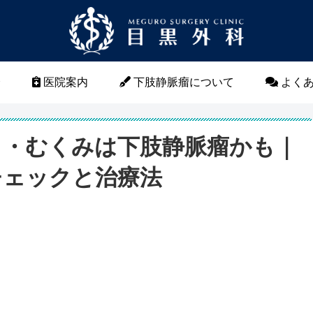
介
医院案内
下肢静脈瘤について
よくあ
さ・むくみは下肢静脈瘤かも｜
チェックと治療法