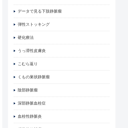
データで見る下肢静脈瘤
弾性ストッキング
硬化療法
うっ滞性皮膚炎
こむら返り
くもの巣状静脈瘤
陰部静脈瘤
深部静脈血栓症
血栓性静脈炎