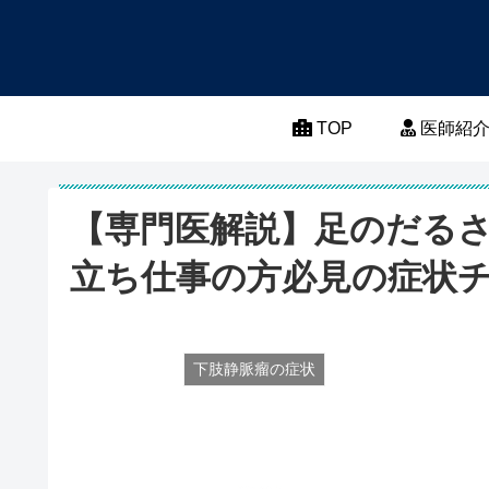
TOP
医師紹
【専門医解説】足のだる
立ち仕事の方必見の症状
下肢静脈瘤の症状