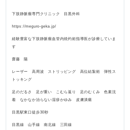
下肢静脈瘤専門クリニック 目黒外科
https://meguro-geka.jp/
経験豊富な下肢静脈瘤血管内焼灼術指導医が診療していま
す
齋藤 陽
レーザー 高周波 ストリッピング 高位結紮術 弾性ス
トッキング
足のだるさ 足が重い こむら返り 足のむくみ 色素沈
着 なかなか治らない湿疹かゆみ 皮膚潰瘍
目黒駅東口徒歩30秒
目黒線 山手線 南北線 三田線