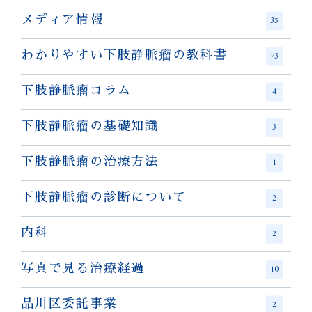
メディア情報
35
わかりやすい下肢静脈瘤の教科書
73
下肢静脈瘤コラム
4
下肢静脈瘤の基礎知識
3
下肢静脈瘤の治療方法
1
下肢静脈瘤の診断について
2
内科
2
写真で見る治療経過
10
品川区委託事業
2