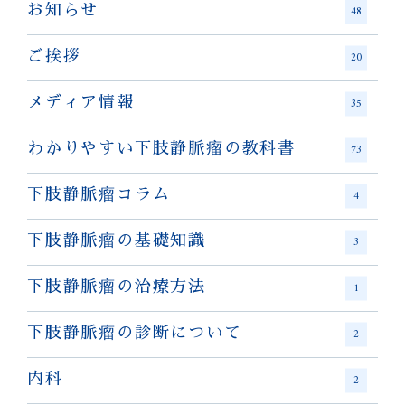
お知らせ
48
ご挨拶
20
メディア情報
35
わかりやすい下肢静脈瘤の教科書
73
下肢静脈瘤コラム
4
下肢静脈瘤の基礎知識
3
下肢静脈瘤の治療方法
1
下肢静脈瘤の診断について
2
内科
2