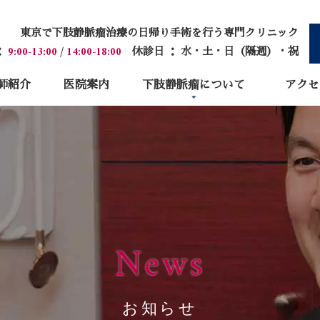
東京で下肢静脈瘤治療の日帰り手術を行う専門クリニック
：
9:00-13:00
/
14:00-18:00
休診日 ： 水・土・日（隔週）・祝
師紹介
医院案内
下肢静脈瘤について
アクセ
News
お知らせ