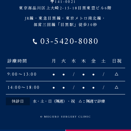
〒141-0021
東京都品川区上大崎2-15-18目黒東豊ビル6階
JR線・東急目黒線・東京メトロ南北線・
都営三田線「目黒駅」徒歩30秒
03-5420-8080
診療時間
月
火
水
木
金
土
日祝
9:00〜13:00
●
●
/
●
●
/
△
14:00〜18:00
●
●
/
●
●
/
△
休診日
水・土・日（隔週）・祝 △：隔週で診療
© MEGURO SURGERY CLINIC