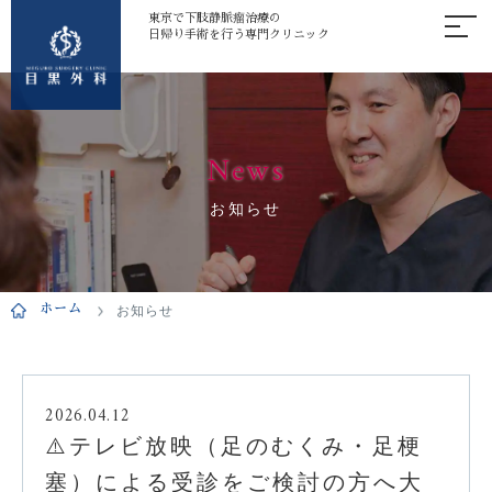
東京で下肢静脈瘤治療の
日帰り手術を行う専門クリニック
News
お知らせ
ホーム
お知らせ
2026.04.12
⚠️テレビ放映（足のむくみ・足梗
塞）による受診をご検討の方へ大