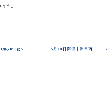
ります。
5月18日開催｜渋谷西武で下肢静脈瘤の健康教室＆無料エコー相談会（予約不要）
お知らせ一覧へ