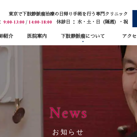
東京で下肢静脈瘤治療の日帰り手術を行う専門クリニック
：
9:00-13:00
/
14:00-18:00
休診日 ： 水・土・日（隔週）・祝
師紹介
医院案内
下肢静脈瘤について
アクセ
News
お知らせ